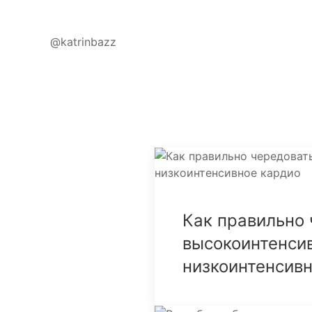
@katrinbazz
Как правильно
высокоинтенси
низкоинтенсив