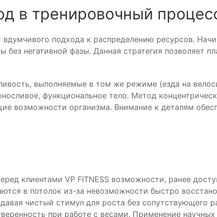
од в тренировочный процес
 вдумчивого подхода к распределению ресурсов. Начи
ы без негативной фазы. Данная стратегия позволяет п
ивость, выполняемые в том же режиме (езда на велос
носливое, функциональное тело. Метод концентрическ
ие возможности организма. Внимание к деталям обесп
перед клиентами VP FITNESS возможности, ранее дост
аются в потолок из-за невозможности быстро восстан
 давая чистый стимул для роста без сопутствующего р
уверенность при работе с весами. Применение научны