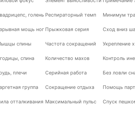
иловой фокус
Элемент выносливости
Примечание 
вадрицепс, голень
Респираторный темп
Минимум тра
зрывная мощь ног
Прыжковая серия
Сход вниз ш
ышцы спины
Частота сокращений
Укрепление х
годицы, спина
Количество махов
Контроль ин
рудь, плечи
Серийная работа
Без ловли сн
аргетная группа
Сокращение отдыха
Помощь парт
ила отталкивания
Максимальный пульс
Спуск пешко