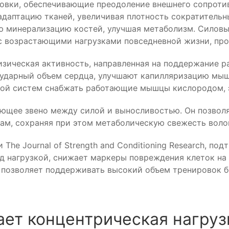
ровки, обеспечивающие преодоление внешнего сопроти
даптацию тканей, увеличивая плотность сократительны
ю минерализацию костей, улучшая метаболизм. Силов
 с возрастающими нагрузками повседневной жизни, про
зическая активность, направленная на поддержание р
 ударный объем сердца, улучшают капилляризацию мыш
ной систем снабжать работающие мышцы кислородом, 
ующее звено между силой и выносливостью. Он позвол
ам, сохраняя при этом метаболическую свежесть воло
he Journal of Strength and Conditioning Research, по
 нагрузкой, снижает маркеры повреждения клеток на 
 позволяет поддерживать высокий объем тренировок б
ет концентрическая нагруз