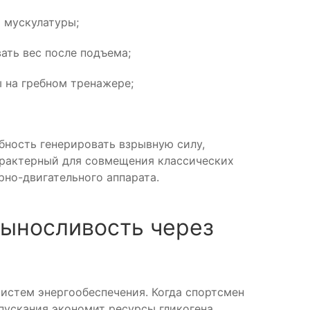
 мускулатуры;
ать вес после подъема;
 на гребном тренажере;
бность генерировать взрывную силу,
арактерный для совмещения классических
но-двигательного аппарата.
выносливость через
истем энергообеспечения. Когда спортсмен
пускания экономит ресурсы гликогена,