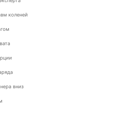
эксперта
вм коленей
агом
вата
ерции
аряда
нера вниз
м