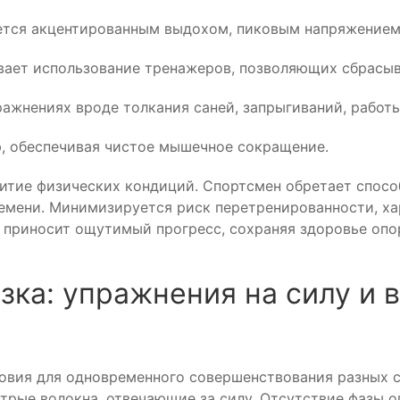
ется акцентированным выдохом, пиковым напряжением
вает использование тренажеров, позволяющих сбрасыв
ажнениях вроде толкания саней, запрыгиваний, работы
, обеспечивая чистое мышечное сокращение.
итие физических кондиций. Спортсмен обретает спосо
ремени. Минимизируется риск перетренированности, х
 приносит ощутимый прогресс, сохраняя здоровье опор
зка: упражнения на силу и 
овия для одновременного совершенствования разных с
трые волокна, отвечающие за силу. Отсутствие фазы о