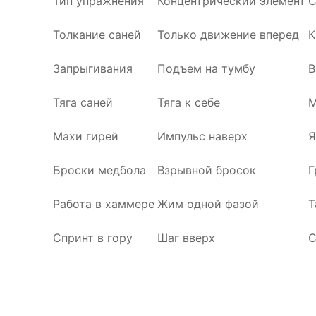
Тип упражнения
Концентрический элемент
С
Толкание саней
Только движение вперед
К
Запрыгивания
Подъем на тумбу
В
Тяга саней
Тяга к себе
М
Махи гирей
Импульс наверх
Я
Броски медбола
Взрывной бросок
Г
Работа в хаммере
Жим одной фазой
Т
Спринт в гору
Шаг вверх
С