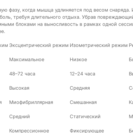
ную фазу, когда мышца удлиняется под весом снаряда.
боль, требуя длительного отдыха. Убрав повреждающи
мными блоками на выносливость в рамках одной сесси
е.
жим
Эксцентрический режим
Изометрический режим
Р
Максимальное
Низкое
Б
48–72 часа
12–24 часа
В
Высокая
Средняя
С
я
Миофибриллярная
Смешанная
К
Средний
Статический
М
Компрессионное
Фиксирующее
Б