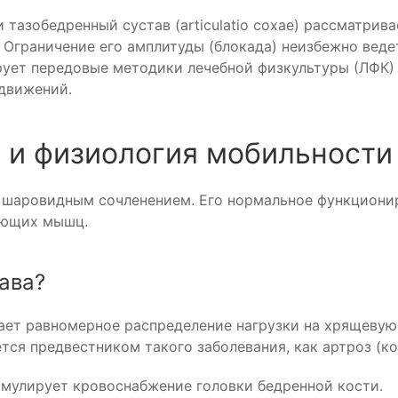
тазобедренный сустав (articulatio coxae) рассматрив
 Ограничение его амплитуды (блокада) неизбежно вед
рует передовые методики лечебной физкультуры (ЛФК) 
 движений.
с и физиология мобильности
 шаровидным сочленением. Его нормальное функционир
ающих мышц.
ава?
ает равномерное распределение нагрузки на хрящевую
тся предвестником такого заболевания, как артроз (ко
мулирует кровоснабжение головки бедренной кости.