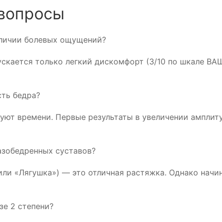
 вопросы
аличии болевых ощущений?
ускается только легкий дискомфорт (3/10 по шкале ВА
сть бедра?
буют времени. Первые результаты в увеличении амплит
тазобедренных суставов?
» или «Лягушка») — это отличная растяжка. Однако нач
зе 2 степени?