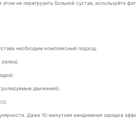
и этом не перегрузить больной сустав, используйте фи
устава необходим комплексный подход.
релиз).
едра).
тролируемые движения).
с).
улярности. Даже 10-минутная ежедневная зарядка эфф