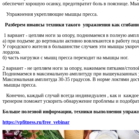
обеспечит хорошую осанку, предотвратит боль в пояснице. 
Упражнения укрепляющие мышцы пресса.
Разберем нюансы техники такого упражнения как сгибани
1 вариант - цеплям ноги за опору, поднимаемся в полную амп
а) при подъеме до вертикали активно вовлекаются в работу по
У городского жителя в большинстве случаев эти мышцы укоро
лордоза.
б) часть нагрузки с мышц пресса переходит на мышцы ног.
2 вариант - не цепляем ноги за опору, нажимаем пятками/стопой
Поднимаемся в максимальную амплитуду при вышеуказанных 
Максимальная амплитуда 30-35 градусов. В норме локтями дост
мышцы пресса.
Конечно, каждый случай всегда индивидуален , как и каждое 
тренером поможет ускорить обнаружение проблемы и подобрать
Больше полезной информации, техники выполнения упражнен
https://vpfitness.ru/free_vebinar