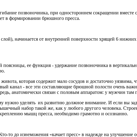
сгибание позвоночника, при одностороннем сокращении вместе
вует в формировании брюшного пресса.
 слой), начинается от внутренней поверхности хрящей 6 нижних
поясницы, ее функция - удержание позвоночника в вертикальн
ро.
я живота, которая содержит мало сосудов и достаточно уязвима
ый канал - все эти составляющие брюшной полости очень важн
едь, анатомически связан с половым аппаратом: у мужчин там п
у нужно уделять их развитию должное внимание. И если вы зад
мышечный набор такой же, как у любого другого человека. Стро
укреплению мышц пресса, необходимо грамотно и осознанно.
Кто-то до изнеможения «качает пресс» в надежде на улучшение о