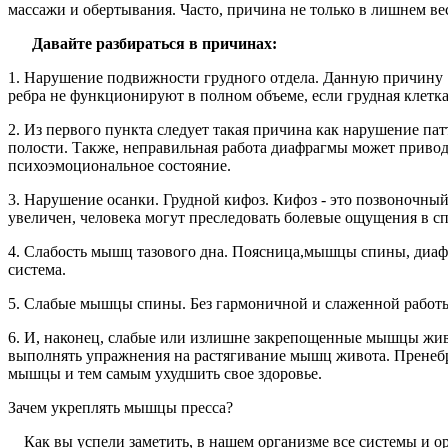
массажи и обертывания. Часто, причина не только в лишнем в
Давайте разбираться в причинах:
1. Нарушение подвижности грудного отдела. Данную причину
ребра не функционируют в полном объеме, если грудная клет
2. Из первого пункта следует такая причина как нарушение п
полости. Также, неправильная работа диафрагмы может приводи
психоэмоциональное состояние.
3. Нарушение осанки. Грудной кифоз. Кифоз - это позвоночный
увеличен, человека могут преследовать болевые ощущения в с
4. Слабость мышц тазового дна. Поясница,мышцы спины, диафра
система.
5. Слабые мышцы спины. Без гармоничной и слаженной работы
6. И, наконец, слабые или излишне закрепощенные мышцы живо
выполнять упражнения на растягивание мышц живота. Пренебр
мышцы и тем самым ухудшить свое здоровье.
Зачем укреплять мышцы пресса?
Как вы успели заметить, в нашем организме все системы и ор