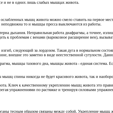
есе и не в одних лишь слабых мышцах живота.
 ослабленных мышц живота можно смело ставить на первое мест
ка неподвижна то и мышцы пресса выключаются из работы.
аттерна дыхания. Неправильная работа диафрагмы, а точнее, из
ть к проблемам с венами (варикозное расширение вен), вызыват
 изгиб, следующий за лордозом. Такая дуга в нормальном состоя
пине, внешне это заметно в виде неестественной сутулости. Да
гма, мышцы тазового дна, мышцы живота - единая система. Если
 мышц спины никогда не будет красивого живота, так и наоборо
та. Ключ к качественному укреплению мышц живота это правильн
егая упражнениями по растяжке и тренируя силовыми упражнен
ганы тесным образом связаны между собой. Укрепление мышц жив