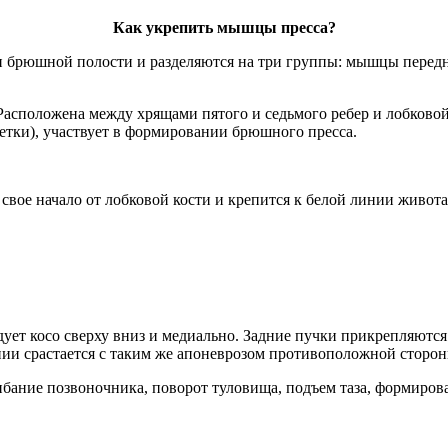
Как укрепить мышцы пресса?
 брюшной полости и разделяются на три группы: мышцы перед
сположена между хрящами пятого и седьмого ребер и лобковой к
летки), участвует в формировании брюшного пресса.
свое начало от лобковой кости и крепится к белой линии живот
едует косо сверху вниз и медиально. Задние пучки прикрепляютс
ии срастается с таким же апоневрозом противоположной сторо
бание позвоночника, поворот туловища, подъем таза, формиров