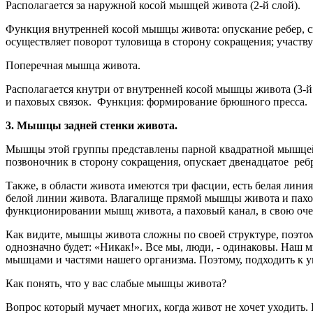
Располагается за наружной косой мышцей живота (2-й слой).
Функция внутренней косой мышцы живота: опускание ребер, 
осуществляет поворот туловища в сторону сокращения; участ
Поперечная мышца живота.
Располагается кнутри от внутренней косой мышцы живота (3-й
и паховых связок. Функция: формирование брюшного пресса.
3. Мышцы задней стенки живота.
Мышцы этой группы представлены парной квадратной мышцей 
позвоночник в сторону сокращения, опускает двенадцатое реб
Также, в области живота имеются три фасции, есть белая лини
белой линии живота. Влагалище прямой мышцы живота и пахов
функционировании мышц живота, а паховый канал, в свою очер
Как видите, мышцы живота сложны по своей структуре, поэтом
однозначно будет: «Никак!». Все мы, люди, - одинаковы. Наш 
мышцами и частями нашего организма. Поэтому, подходить к 
Как понять, что у вас слабые мышцы живота?
Вопрос который мучает многих, когда живот не хочет уходить. 