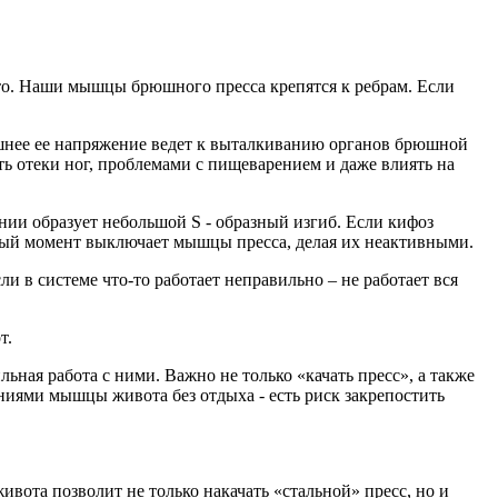
о. Наши мышцы брюшного пресса крепятся к ребрам. Если
лишнее ее напряжение ведет к выталкиванию органов брюшной
ь отеки ног, проблемами с пищеварением и даже влиять на
нии образует небольшой S - образный изгиб. Если кифоз
нный момент выключает мышцы пресса, делая их неактивными.
 в системе что-то работает неправильно – не работает вся
т.
ая работа с ними. Важно не только «качать пресс», а также
иями мышцы живота без отдыха - есть риск закрепостить
ота позволит не только накачать «стальной» пресс, но и