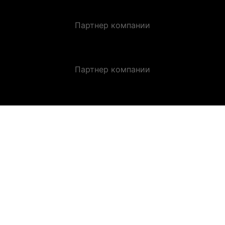
Партнер компании
Партнер компании
ЗАКАЗАТЬ ЗВОНОК.
Оставьте заявку и получите индивидуальную
консультацию.