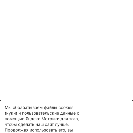
Я согласен с настоящей Политикой
конфиденциальности и даю Согласие на
обработку персональных данных
Обязательные поля *
ПЕРЕЗВОНИТЕ МНЕ
Нажимая на кнопку "Заказать звонок", Вы соглашаетесь
с
правилами обработки персональных данных.
Мы обрабатываем файлы cookies
(куки) и пользовательские данные с
помощью Яндекс.Метрики для того,
чтобы сделать наш сайт лучше.
Продолжая использовать его, вы