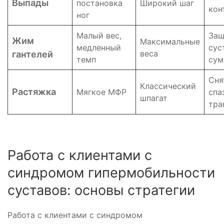
Выпады
постановка
Широкий шаг
кон
ног
Малый вес,
Защ
Жим
Максимальные
медленный
сус
веса
гантелей
темп
сум
Сня
Классический
Растяжка
Мягкое МФР
спа
шпагат
тра
Работа с клиентами с
синдромом гипермобильности
суставов: основы стратегии
Работа с клиентами с синдромом