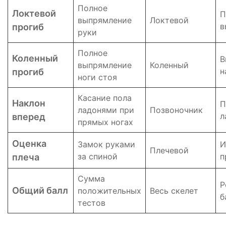
Полное
Локтевой
П
выпрямление
Локтевой
в
прогиб
руки
Полное
Коленный
В
выпрямление
Коленный
н
прогиб
ноги стоя
Касание пола
Наклон
П
ладонями при
Позвоночник
л
вперед
прямых ногах
Оценка
Замок руками
И
Плечевой
за спиной
п
плеча
Сумма
Р
Общий балл
положительных
Весь скелет
б
тестов