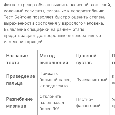
Фитнес-тренер обязан выявить плечевой, локтевой,
коленный сегменты, склонные к переразгибанию.
Тест Бейтона позволяет быстро оценить степень
выраженности состояния у взрослого человека.
Выявление специфики на раннем этапе
предотвращает долгосрочные дегенеративные
изменения хрящей.
Название
Метод
Целевой
П
теста
выполнения
сустав
г
Прижать
Приведение
К
большой палец
Лучезапястный
к
пальца
к предплечью
Отклонить
Разгибание
Пястно-
У
палец назад
фаланговый
п
мизинца
более 90°