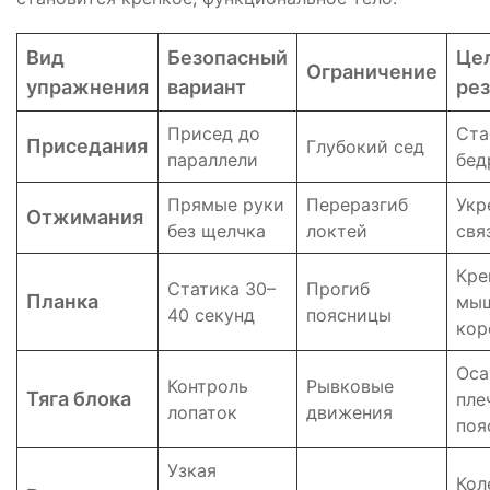
Вид
Безопасный
Це
Ограничение
упражнения
вариант
рез
Присед до
Ста
Приседания
Глубокий сед
параллели
бед
Прямые руки
Переразгиб
Укр
Отжимания
без щелчка
локтей
свя
Кре
Статика 30–
Прогиб
Планка
мы
40 секунд
поясницы
кор
Оса
Контроль
Рывковые
Тяга блока
пле
лопаток
движения
поя
Узкая
Кол