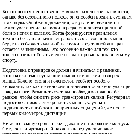
Бег относится к естественным видам физической активности,
однако без осознанного подхода он способен вредить суставам
и мышцам. Ошибки в движении, отсутствие разминки и
резкое увеличение нагрузки нередко становятся причиной
боли в ногах и коленях. Когда формируется правильная
техника бега, тело начинает работать согласованно: мышцы
берут на себя часть ударной нагрузки, а суставной аппарат
остается защищенным. Это особенно важно для тех, кто
только начинает бегать и еще не адаптирован к циклическому
спорту.
Подготовка к тренировке должна начинаться с разминки,
которая включает суставной комплекс и легкий разогрев
мышц. Колено, стопа и голеностоп требуют особого
внимания, так как именно они принимают основной удар при
каждом шаге. Разминать суставы необходимо плавно, без
рывков, чтобы снизить риск травмировать связки. Регулярная
подготовка помогает укреплять мышцы, улучшать
подвижность и избежать неприятных ощущений уже после
первых километров дистанции.
Не менее важную роль играет дыхание и положение корпуса.
Сутулость и чрезмерный наклон вперед увеличивают