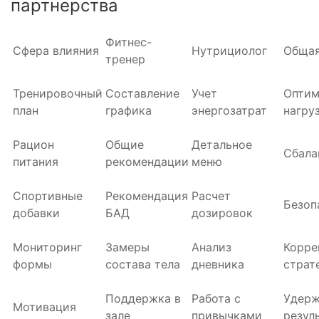
партнерства
Фитнес-
Сфера влияния
Нутрициолог
Общая
тренер
Тренировочный
Составление
Учет
Оптим
план
графика
энергозатрат
нагру
Рацион
Общие
Детальное
Сбала
питания
рекомендации
меню
Спортивные
Рекомендация
Расчет
Безоп
добавки
БАД
дозировок
Мониторинг
Замеры
Анализ
Корре
формы
состава тела
дневника
страт
Поддержка в
Работа с
Удерж
Мотивация
зале
привычками
резул