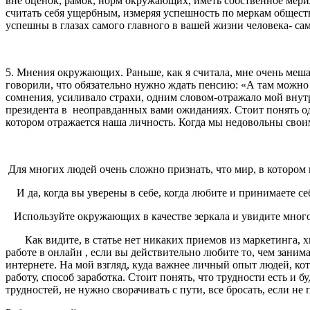
вне оценок, рамок, норм окружающих, иметь собственное мерил
считать себя ущербным, измеряя успешность по меркам обществ
успешны в глазах самого главного в вашей жизни человека- сам
5. Мнения окружающих. Раньше, как я считала, мне очень меша
говорили, что обязательно нужно ждать пенсию: «А там можно и
сомнения, усиливало страхи, одним словом-отражало мой внутре
президента в неоправданных вами ожиданиях. Стоит понять од
котором отражается наша личность. Когда мы недовольны свои
Для многих людей очень сложно признать, что мир, в котором 
И да, когда вы уверены в себе, когда любите и принимаете себ
Используйте окружающих в качестве зеркала и увидите многое
Как видите, в статье нет никаких приемов из маркетинга, хи
работе в онлайн , если вы действительно любите то, чем занима
интернете. На мой взгляд, куда важнее личный опыт людей, кот
работу, способ заработка. Стоит понять, что трудности есть и 
трудностей, не нужно сворачивать с пути, все бросать, если не 