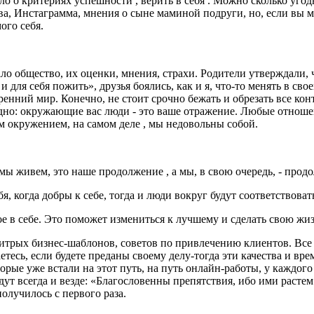
о о критериях успешности , верить в себя . Можно сколько угод
а, Инстаграмма, мнения о сыне маминой подруги, но, если вы мы
ого себя.
ло общество, их оценки, мнения, страхи. Родители утверждали, 
 для себя пожить», друзья боялись, как и я, что-то менять в св
нний мир. Конечно, не стоит срочно бежать и обрезать все конт
но: окружающие вас люди - это ваше отражение. Любые отношени
м окружением, на самом деле , мы недовольны собой.
мы живем, это наше продолжение , а мы, в свою очередь, - прод
я, когда добры к себе, тогда и люди вокруг будут соответствов
 в себе. Это поможет измениться к лучшему и сделать свою жи
трых бизнес-шаблонов, советов по привлечению клиентов. Все п
етесь, если будете преданы своему делу-тогда эти качества и вре
орые уже встали на этот путь, на путь онлайн-работы, у каждого
будут всегда и везде: «Благословенны препятствия, ибо ими расте
получилось с первого раза.