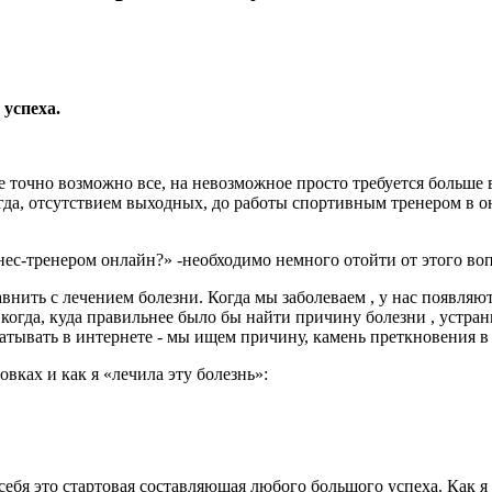
 успеха.
 точно возможно все, на невозможное просто требуется больше в
гда, отсутствием выходных, до работы спортивным тренером в о
нес-тренером онлайн?» -необходимо немного отойти от этого во
нить с лечением болезни. Когда мы заболеваем , у нас появляю
огда, куда правильнее было бы найти причину болезни , устранит
батывать в интернете - мы ищем причину, камень преткновения 
ках и как я «лечила эту болезнь»:
а в себя это стартовая составляющая любого большого успеха. Как