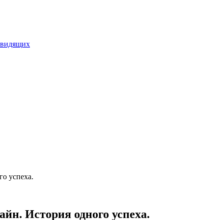
овидящих
го успеха.
йн. История одного успеха.