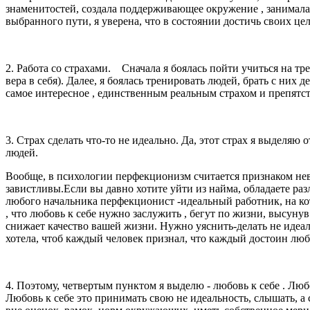
знаменитостей, создала поддерживающее окружение , занимала
выбранного пути, я уверена, что в состоянии достичь своих целе
2. Работа со страхами. Сначала я боялась пойти учиться на т
вера в себя). Далее, я боялась тренировать людей, брать с них д
самое интересное , единственным реальным страхом и препятст
3. Страх сделать что-то не идеально. Да, этот страх я выделя
людей.
Вообще, в психологии перфекционизм считается признаком не
завистливы.Если вы давно хотите уйти из найма, обладаете р
любого начальника перфекционист -идеальный работник, на к
, что любовь к себе нужно заслужить , бегут по жизни, высун
снижает качество вашей жизни. Нужно уяснить-делать не идеа
хотела, чтоб каждый человек признал, что каждый достоин люб
4. Поэтому, четвертым пунктом я выделю - любовь к себе . Любов
Любовь к себе это принимать свою не идеальность, слышать, а са