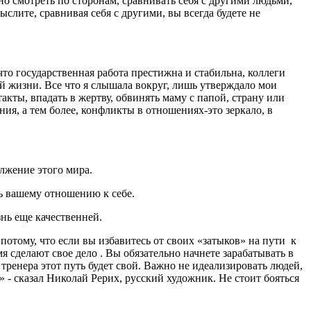
но смотреть по сторонам, сравнивать себя с другими людьми,
слите, сравнивая себя с другими, вы всегда будете не
что государственная работа престижна и стабильна, коллеги
оей жизни. Все что я слышала вокруг, лишь утверждало мои
акты, впадать в жертву, обвинять маму с папой, страну или
я, а тем более, конфликты в отношениях-это зеркало, в
олжение этого мира.
ать вашему отношению к себе.
знь еще качественней.
отому, что если вы избавитесь от своих «затыков» на пути к
мя сделают свое дело . Вы обязательно начнете зарабатывать в
 тренера этот путь будет свой. Важно не идеализировать людей,
м» - сказал Николай Рерих, русский художник. Не стоит бояться