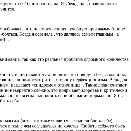
нструменты? Однозначно - да! Я убеждена в правильности
лучится.
м я боялась , что не смогу осилить учебную программу (привет
 -бояться. Когда я осознала , что являюсь самым главным , а
ай!».
 внимание, так как это реальная проблема огромного количества
ность, испытывают чувство вины по поводу и без, стыдливы,
тоянные «но»-посмотрите в сторону перфекционизма. Ведь для
ионизм называют «синдромом отличницы». Такие люди считают
ении невероятно сложно, это подрывает здоровье и критически
мально, не всегда выполнять свои обещания-нормально. Я бы
бить себя.
и массаж (хотя, это тоже является частью любви к себе).
ься с тем, с чем соглашаться не хочется. Любить себя-это быть