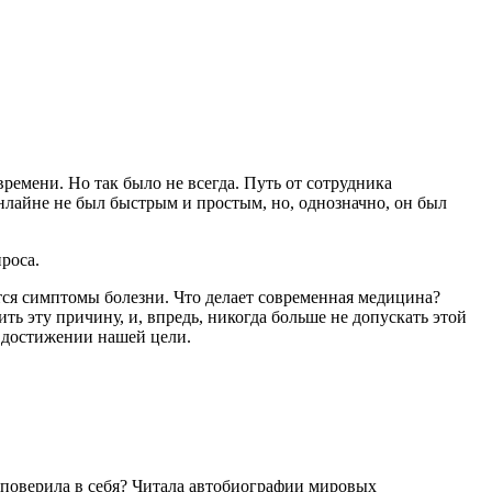
ремени. Но так было не всегда. Путь от сотрудника
нлайне не был быстрым и простым, но, однозначно, он был
проса.
тся симптомы болезни. Что делает современная медицина?
ь эту причину, и, впредь, никогда больше не допускать этой
в достижении нашей цели.
 я поверила в себя? Читала автобиографии мировых