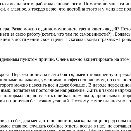
сь самоанализом, работала с психологом. Помогли ли мне эти и
й, а главное, я твердо верю, что достойна этого и у меня все по
ренера. Разве можно с дипломом юриста тренировать людей? Пото
еньги за свою работу(кстати, что там по самоценности?) . Боялась
вием в достижении своей цели- я сказала своим страхам: «Прощ
ю отдельным пунктом причин. Очень важно акцентировать на этом
вроза. Перфекционисты всего боятся, имеют повышенную тревож
азличными навыками, умениями, профессионализмом, но есть пос
оторого можно навесить все и даже больше . В народе перфекц
ув язык, испытывая постоянное напряжение. Жить в таком напряж
льно-нормально, допускать ошибки-нормально, проигрывать-нор
ви и принятия без всяких условий. Поэтому, самое главное-полю
ь к себе , для меня, это не шопинг, маска на лицо перед сном ил
мое главное, слушать себя(все ответы всегда в нас), не соглашат