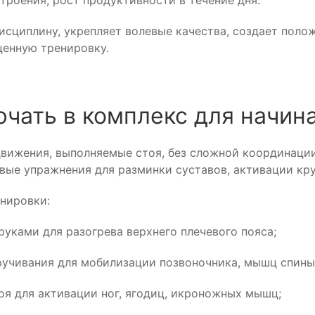
троения, рост продуктивности в течение дня.
исциплину, укрепляет волевые качества, создает поло
ценную тренировку.
ючать в комплекс для начи
вижения, выполняемые стоя, без сложной координации
вые упражнения для разминки суставов, активации кр
нировки:
руками для разогрева верхнего плечевого пояса;
ручивания для мобилизации позвоночника, мышц спины
оя для активации ног, ягодиц, икроножных мышц;