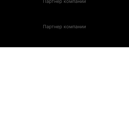
Партнер компании
Партнер компании
ЗАКАЗАТЬ ЗВОНОК.
Оставьте заявку и получите индивидуальную
консультацию.
Я согласен с настоящей Политикой
конфиденциальности и даю Согласие на