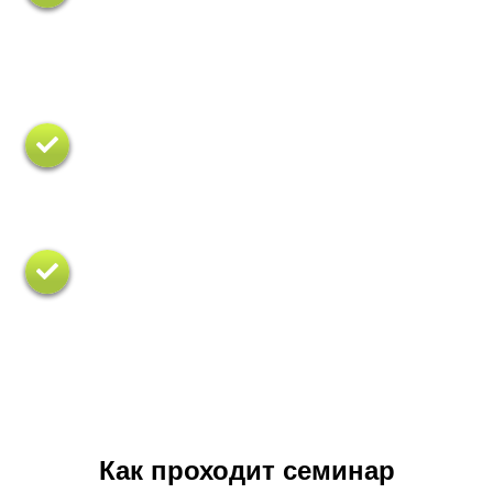
упражнений, на которые обычно не
заостряется внимание.
Разберете основные ошибки при
тренировке ягодиц и пресса.
Получите пошаговый алгоритм, как
стать высокооплачиваемым фитнес
тренером.
Как проходит семинар