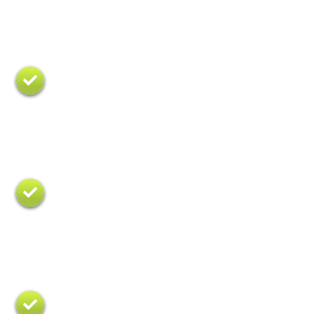
Вы узнаете как эффективно и
безопасно тренироваться,
основываясь на знания анатомии и
кинезиологии, а не на советы из
интернета.
На первый план мы ставим
здоровье человека и качество
занятий.
Акценты расставлены на
практическую анатомию и
биомеханику, а также на нюансы