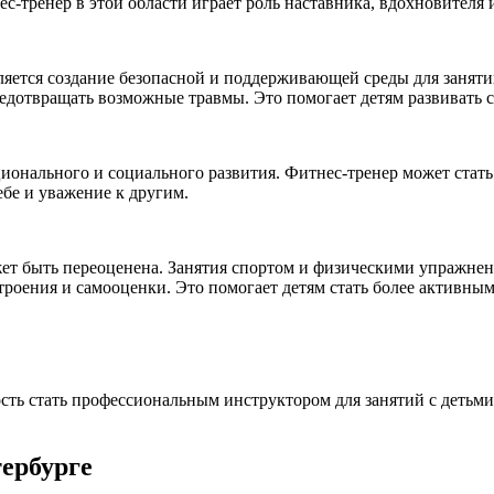
с-тренер в этой области играет роль наставника, вдохновителя 
вляется создание безопасной и поддерживающей среды для заня
дотвращать возможные травмы. Это помогает детям развивать св
ионального и социального развития. Фитнес-тренер может стать 
ебе и уважение к другим.
жет быть переоценена. Занятия спортом и физическими упражнен
роения и самооценки. Это помогает детям стать более активны
ть стать профессиональным инструктором для занятий с детьми.
тербурге