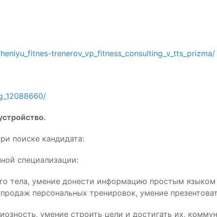
eniyu_fitnes-trenerov_vp_fitness_consulting_v_tts_prizma/
ng_12088660/
устройство.
ри поиске кандидата:
нной специализации:
го тела, умение донести информацию простым языком 
продаж персональных тренировок, умение презентоват
озность, умение строить цели и достигать их, коммун