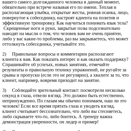
вашего самого долгожданного человека в данный момент,
обязательно при встрече называя его по имени. Теплая и
располагающая улыбка, открытые жесты, ровная осанка, лицо,
повернутое к собеседнику, настроят кдиента на позитив и
эффективную тренировку. Как научиться понимать язык тела?
Скрещенные ноги и руки, закрытые позы подсознательно
наводят на мысли о том, что человек вам не очень приятен,
либо у вас какие-то проблемы, раз вы закрываетесь, что может
оттолкнуть собеседника, учитывайте это.
2) Правильные вопросы и комментарии располагают
клиента к вам. Как показать интерес и как оказать поддержку?
Спрашивайте об успехах, новых занятиях, отмечайте
результаты и правильную технику упражнений, не ругайте за
срывы и пропуски (если это не регулярно), а хвалите за то, что
клиент, например, вовремя приходит на занятие.
3) Соблюдайте зрительный контакт: посмотрели несколько
секунд в глаза, отвели взгляд. Это должно быть естественно,
непринужденно. По глазам мы обычно понимаем, наш ли это
человек! Если все время прятать глаза и уводить взгляд,
клиент считывает бессознательно, что либо вы стесняетесь,
либо скрываете что-то, либо боитесь. А тренеру важна
демонстрация уверенности, он лидер и пример!