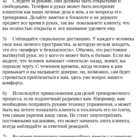
4) Следите за руками, они должны быть открытыми и
свободными. Телефон в руках может быть воспринят
клиентом как ваши личные дела в нем, а не вопросы его
тренировки. Делайте заметки в блокноте и не держите
предмет все время в руках, так вы показываете клиенту, что
вы полностью открыты и все внимание уделяете ему.
5) Соблюдайте социальную дистанцию. У каждого человека
своя зона личного пространства, за которую нельзя заходить,
это его «комфорт и безопасность». Обычно, это расстояние
вытянутой руки, но у кого-то может быть и больше. Если вы
видите, что человек начинает «пятиться» назад, значит, вы
перешли черту. С течением времени, когда человек к вам
привыкает и вы вызываете доверие, он, возможно, сам будет
стремиться приблизиться к вам, здесь уже вопрос вашего
комфорта.
6) Используйте прикосновения для целей тренировочного
процесса, если подопечный разрешил вам. Например, вам
необходимо поправить руками технику упражнения, а может
быть вы хотите похвалить клиента и похлопать его по плечу,
тем самым укрепив вашу связь. Не стоит злоупотреблять
постоянными касаниями, это может начинать злить клиента,
всегда наблюдайте за ответной реакцией.
7) Во время тренировки перемещайтесь вместе с клиентом: